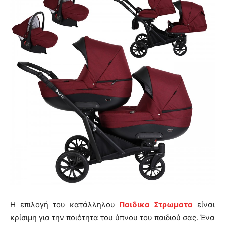
Η επιλογή του κατάλληλου
Παιδικα Στρωματα
είναι
κρίσιμη για την ποιότητα του ύπνου του παιδιού σας. Ένα