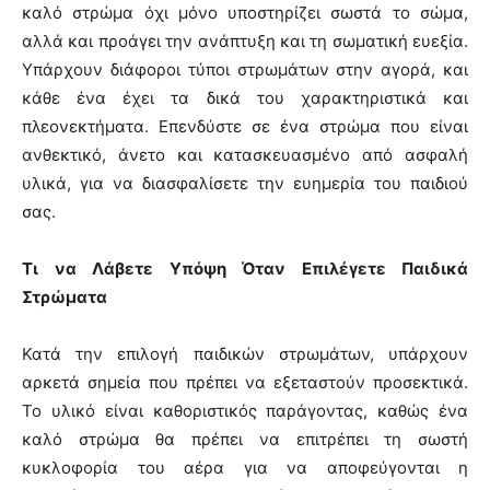
καλό στρώμα όχι μόνο υποστηρίζει σωστά το σώμα,
αλλά και προάγει την ανάπτυξη και τη σωματική ευεξία.
Υπάρχουν διάφοροι τύποι στρωμάτων στην αγορά, και
κάθε ένα έχει τα δικά του χαρακτηριστικά και
πλεονεκτήματα. Επενδύστε σε ένα στρώμα που είναι
ανθεκτικό, άνετο και κατασκευασμένο από ασφαλή
υλικά, για να διασφαλίσετε την ευημερία του παιδιού
σας.
Τι να Λάβετε Υπόψη Όταν Επιλέγετε Παιδικά
Στρώματα
Κατά την επιλογή παιδικών στρωμάτων, υπάρχουν
αρκετά σημεία που πρέπει να εξεταστούν προσεκτικά.
Το υλικό είναι καθοριστικός παράγοντας, καθώς ένα
καλό στρώμα θα πρέπει να επιτρέπει τη σωστή
κυκλοφορία του αέρα για να αποφεύγονται η