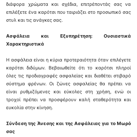
διάφορα χρώματα και σχέδια, επιτρέποντάς σας να
επιλέξετε ένα καρότσι που ταιριάζει στο προσωπικό σας
στυλ και τις ανάγκες σας.
Ασφάλεια και Εξυπηρέτηση: Ουσιαστικά
Χαρακτηριστικά
Η ασφάλεια είναι η κύρια προτεραιότητα όταν επιλέγετε
καρότσι διδύμων. Βεβαιωθείτε ότι το καρότσι πληροί
όλες τις προδιαγραφές ασφαλείας και διαθέτει στιβαρό
σύστημα φρένων. Οι ζώνες ασφαλείας θα πρέπει να
είναι ρυθμιζόμενες και εύκολες στη χρήση, ενώ οι
τροχοί πρέπει να προσφέρουν καλή σταθερότητα και
ευκολία στην κίνηση.
Σύνδεση της Άνεσης και της Ασφάλειας για το Μωρό
σας