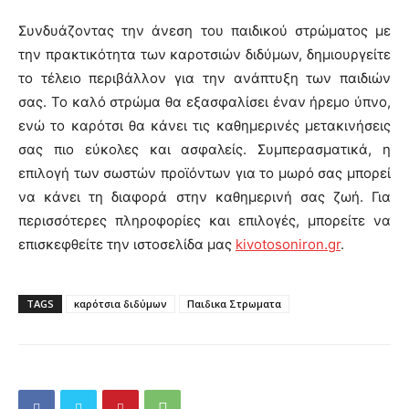
Συνδυάζοντας την άνεση του παιδικού στρώματος με
την πρακτικότητα των καροτσιών διδύμων, δημιουργείτε
το τέλειο περιβάλλον για την ανάπτυξη των παιδιών
σας. Το καλό στρώμα θα εξασφαλίσει έναν ήρεμο ύπνο,
ενώ το καρότσι θα κάνει τις καθημερινές μετακινήσεις
σας πιο εύκολες και ασφαλείς. Συμπερασματικά, η
επιλογή των σωστών προϊόντων για το μωρό σας μπορεί
να κάνει τη διαφορά στην καθημερινή σας ζωή. Για
περισσότερες πληροφορίες και επιλογές, μπορείτε να
επισκεφθείτε την ιστοσελίδα μας
kivotosoniron.gr
.
TAGS
καρότσια διδύμων
Παιδικα Στρωματα