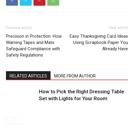
Previous article
Next article
Precision in Protection: How
Easy Thanksgiving Card Ideas
Warning Tapes and Mats
Using Scrapbook Paper You
Safeguard Compliance with
Already Have
Safety Regulations
RELATED ARTICLES
MORE FROM AUTHOR
How to Pick the Right Dressing Table
Set with Lights for Your Room